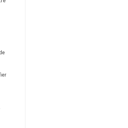
tre
nde
ier
.