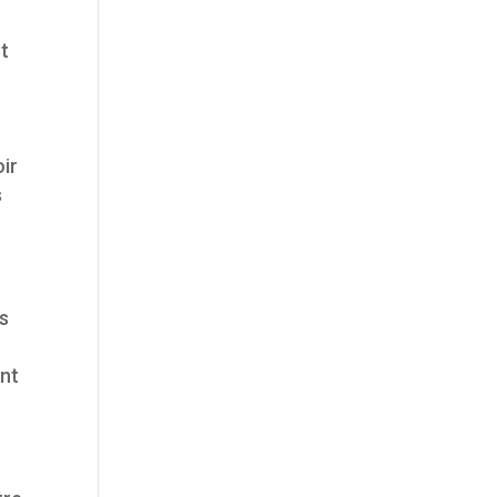
nt
oir
s
es
ent