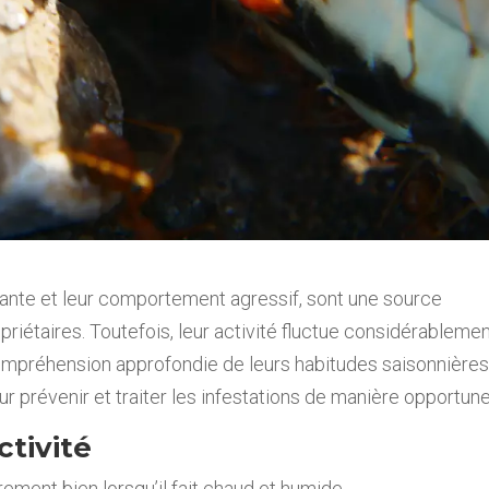
uante et leur comportement agressif, sont une source
riétaires. Toutefois, leur activité fluctue considérableme
mpréhension approfondie de leurs habitudes saisonnière
r prévenir et traiter les infestations de manière opportune
ctivité
ement bien lorsqu’il fait chaud et humide.