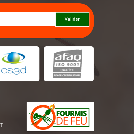
Valider
ET