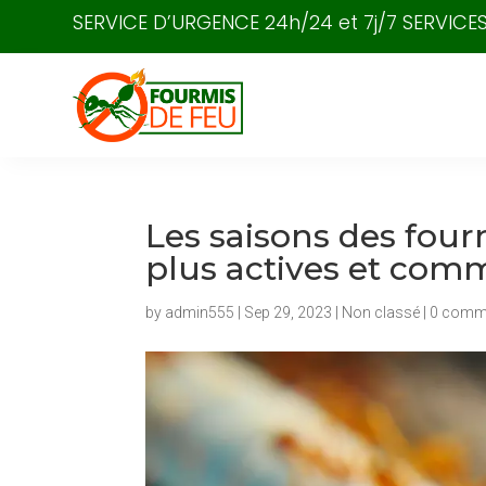
SERVICE D’URGENCE 24h/24 et 7j/7 SERVIC
Les saisons des fourm
plus actives et comm
by
admin555
|
Sep 29, 2023
|
Non classé
|
0 comm