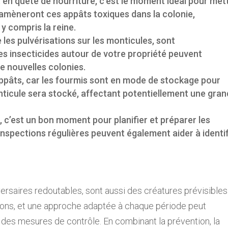
 en quête de nourriture, c’est le moment idéal pour met
ramèneront ces appâts toxiques dans la colonie,
y compris la reine.
les pulvérisations sur les monticules, sont
res insecticides autour de votre propriété peuvent
de nouvelles colonies.
appâts, car les fourmis sont en mode de stockage pour
nticule sera stocké, affectant potentiellement une gra
e, c’est un bon moment pour planifier et préparer les
inspections régulières peuvent également aider à identif
ersaires redoutables, sont aussi des créatures prévisibles
isons, et une approche adaptée à chaque période peut
 des mesures de contrôle. En combinant la prévention, la